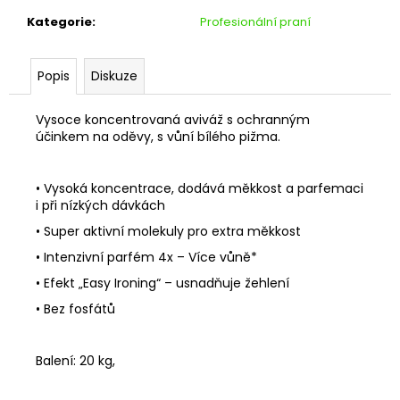
č
u
Kategorie
:
Profesionální praní
j
e
Popis
Diskuze
m
e
Vysoce koncentrovaná aviváž s ochranným
účinkem na oděvy, s vůní bílého pižma.
• Vysoká koncentrace, dodává měkkost a parfemaci
i při nízkých dávkách
• Super aktivní molekuly pro extra měkkost
• Intenzivní parfém 4x – Více vůně*
• Efekt „Easy Ironing“ – usnadňuje žehlení
• Bez fosfátů
Balení: 20 kg,