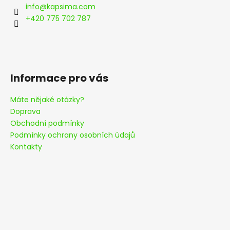
a
info
@
kapsima.com
t
+420 775 702 787
í
Informace pro vás
Máte nějaké otázky?
Doprava
Obchodní podmínky
Podmínky ochrany osobních údajů
Kontakty