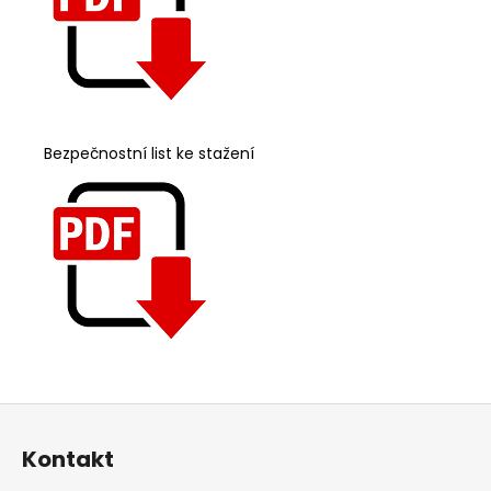
Bezpečnostní list ke stažení
Z
á
Kontakt
p