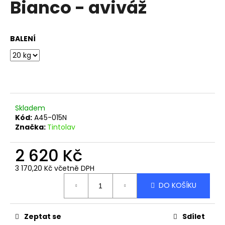
Bianco - aviváž
a
j
í
BALENÍ
t
?
Skladem
HLEDAT
Kód:
A45-015N
Značka:
Tintolav
2 620 Kč
D
3 170,20 Kč včetně DPH
o
Měrná
p
DO KOŠÍKU
cena:
o
r
u
Zeptat se
Sdílet