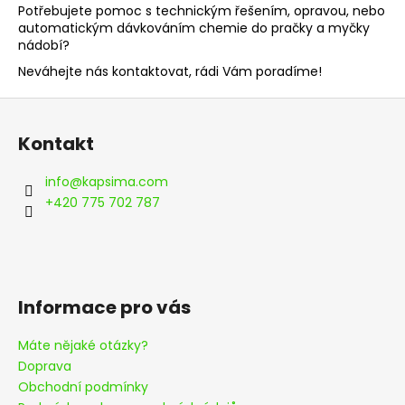
r
Potřebujete pomoc s technickým řešením, opravou, nebo
a
automatickým dávkováním chemie do pračky a myčky
á
j
nádobí?
í
n
Neváhejte nás kontaktovat, rádi Vám poradíme!
t
k
Z
?
á
á
Kontakt
p
c
a
info
@
kapsima.com
t
+420 775 702 787
h
HLEDAT
í
K
A
D
P
Informace pro vás
o
p
S
o
Máte nějaké otázky?
r
Doprava
I
u
Obchodní podmínky