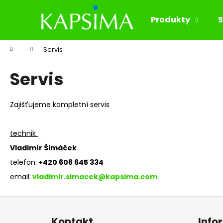
K
Přejít
na
o
Produkty
S
obsah
Zpět
Zpět
š
do
do
í
Domů
Servis
k
obchodu
obchodu
Servis
Zajišťujeme kompletní servis
technik
Vladimír Šimáček
telefon:
+420 608 645 334
email:
vladimir.simacek@kapsima.com
Z
á
Kontakt
Info