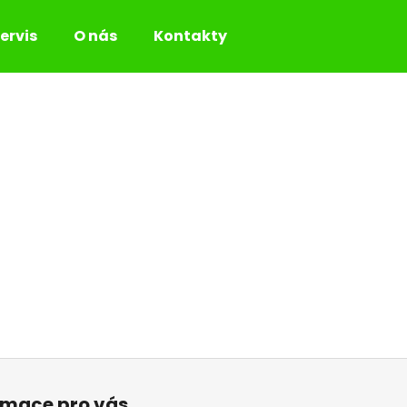
ervis
O nás
Kontakty
Co potřebujete najít?
HLEDAT
Doporučujeme
rmace pro vás