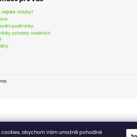
 nějaké otázky?
ava
odní podmínky
ínky ochrany osobních
ů
akty
ena.
 cookies, abychom Vám umožnili pohodlné
S