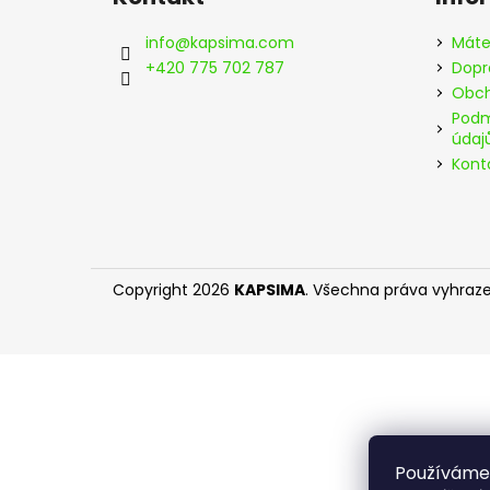
p
a
info
@
kapsima.com
Máte
t
+420 775 702 787
Dopr
í
Obch
Podm
údaj
Kont
Copyright 2026
KAPSIMA
. Všechna práva vyhraz
Používáme