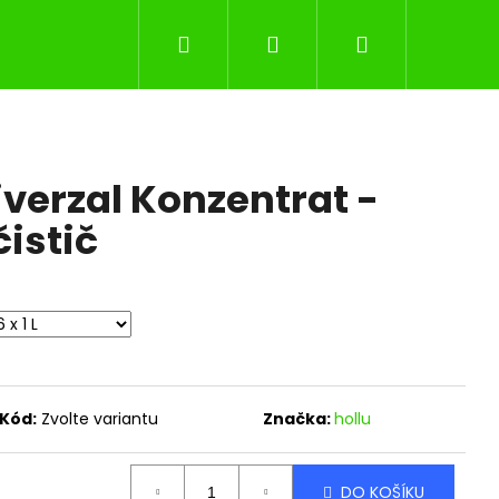
Hledat
Přihlášení
Nákupní
košík
iverzal Konzentrat -
čistič
Kód:
Zvolte variantu
Značka:
hollu
DO KOŠÍKU