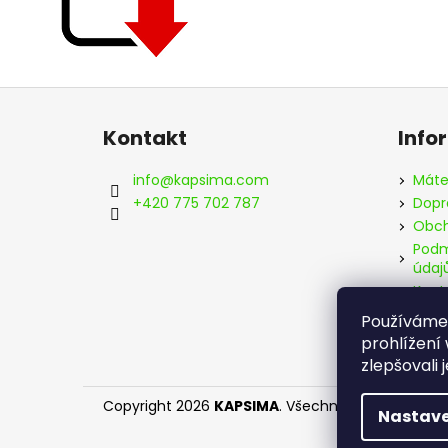
Z
á
Kontakt
Info
p
a
info
@
kapsima.com
Máte
t
+420 775 702 787
Dopr
í
Obch
Podm
údaj
Kont
Používáme
prohlížení
zlepšovali 
Copyright 2026
KAPSIMA
. Všechna práva vyhraz
Nastave