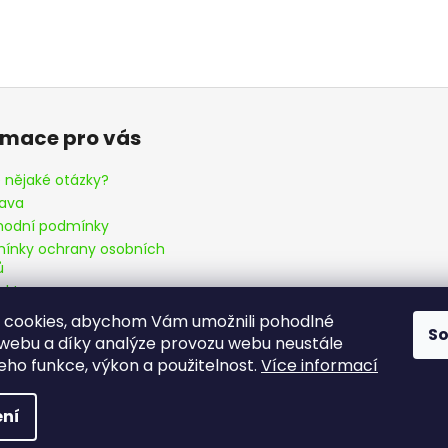
rmace pro vás
 nějaké otázky?
ava
odní podmínky
ínky ochrany osobních
ů
akty
 cookies, abychom Vám umožnili pohodlné
S
 webu a díky analýze provozu webu neustále
jeho funkce, výkon a použitelnost.
Více informací
ena.
ní