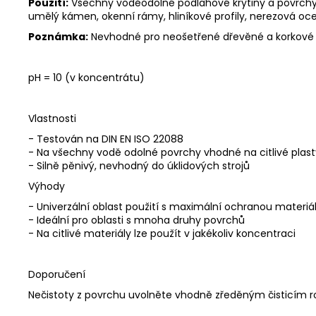
Použití:
Všechny voděodolné podlahové krytiny a povrchy ja
umělý kámen, okenní rámy, hliníkové profily, nerezová o
Poznámka:
Nevhodné pro neošetřené dřevěné a korkové
pH = 10 (v koncentrátu)
Vlastnosti
- Testován na DIN EN ISO 22088
- Na všechny vodě odolné povrchy vhodné na citlivé plasty
- Silně pěnivý, nevhodný do úklidových strojů
Výhody
- Univerzální oblast použití s maximální ochranou materiá
- Ideální pro oblasti s mnoha druhy povrchů
- Na citlivé materiály lze použít v jakékoliv koncentraci
Doporučení
Nečistoty z povrchu uvolněte vhodně zředěným čisticím r