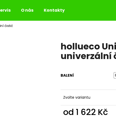
ervis
O nás
Kontakty
ní čistič
Co potřebujete najít?
hollueco Un
HLEDAT
univerzální 
Doporučujeme
BALENÍ
Zvolte variantu
od
1 622 Kč