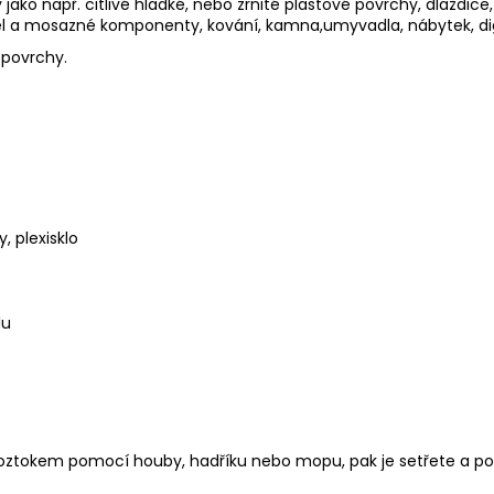
ko např. citlivé hladké, nebo zrnité plastové povrchy, dlaždice,
cel a mosazné komponenty, kování, kamna,umyvadla, nábytek, dig
 povrchy.
, plexisklo
lu
oztokem pomocí houby, hadříku nebo mopu, pak je setřete a po