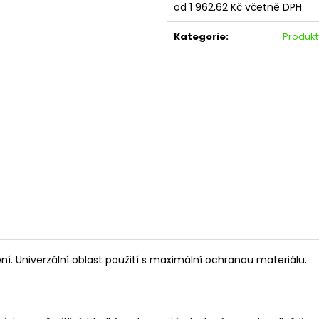
od
1 962,62 Kč
včetně DPH
Měrná
cena:
Kategorie
:
Produkt
ní. Univerzální oblast použití s maximální ochranou materiálu.