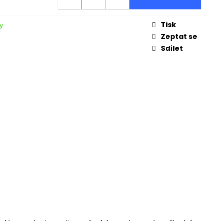
Tisk
y
Zeptat se
Sdílet