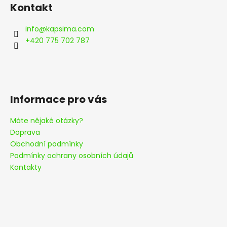
á
Kontakt
p
a
info
@
kapsima.com
t
+420 775 702 787
í
Informace pro vás
Máte nějaké otázky?
Doprava
Obchodní podmínky
Podmínky ochrany osobních údajů
Kontakty