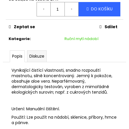
č
Měrná
u
DO KOŠÍKU
cena:
j
e
m
Zeptat se
Sdílet
e
Kategorie
:
Ruční mytí nádobí
Popis
Diskuze
Vynikající čistící vlastnosti, snadno rozpouští
mastnotu, silně koncentrovaný. Jemný k pokožce,
obsahuje aloe vera. Neparfémovaný,
dermatologicky testován, vyroben z mimořádně
ekologických surovin; např. z
cukrových tenzidů.
Určení: Manuální čištění.
Použití: Lze použít na nádobí, sklenice, příbory, hrnce
a pánve.