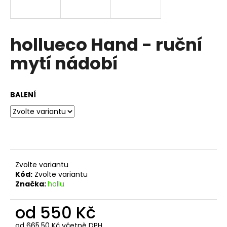
a
j
í
hollueco Hand - ruční
t
mytí nádobí
?
BALENÍ
HLEDAT
D
Zvolte variantu
o
Kód:
Zvolte variantu
p
Značka:
hollu
o
r
od
550 Kč
u
od
665,50 Kč
včetně DPH