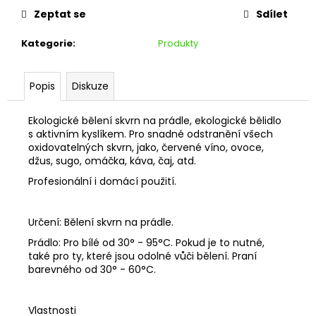
č
Zeptat se
Sdílet
u
j
Kategorie
:
Produkty
e
m
e
Popis
Diskuze
Ekologické bělení skvrn na prádle, ekologické bělidlo
s aktivním kyslíkem. Pro snadné odstranění všech
oxidovatelných skvrn, jako, červené víno, ovoce,
džus, sugo, omáčka, káva, čaj, atd.
Profesionální i domácí použití.
Určení: Bělení skvrn na prádle.
Prádlo: Pro bílé od 30° - 95°C. Pokud je to nutné,
také pro ty, které jsou odolné vůči bělení. Praní
barevného od 30° - 60°C.
Vlastnosti