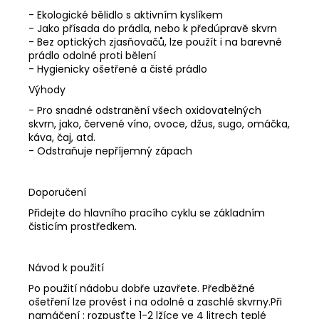
- Ekologické bělidlo s aktivním kyslíkem
- Jako přísada do prádla, nebo k předúpravě skvrn
- Bez optických zjasňovačů, lze použít i na barevné
prádlo odolné proti bělení
- Hygienicky ošetřené a čisté prádlo
Výhody
- Pro snadné odstranění všech oxidovatelných
skvrn, jako, červené víno, ovoce, džus, sugo, omáčka,
káva, čaj, atd.
- Odstraňuje nepříjemný zápach
Doporučení
Přidejte do hlavního pracího cyklu se základním
čisticím prostředkem.
Návod k použití
Po použití nádobu dobře uzavřete. Předběžné
ošetření lze provést i na odolné a zaschlé skvrny.Při
namáčení : rozpusťte 1-2 lžíce ve 4 litrech teplé