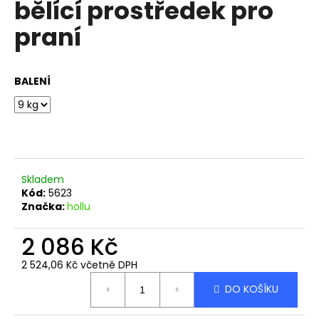
bělící prostředek pro
a
praní
j
í
t
BALENÍ
?
HLEDAT
Skladem
Kód:
5623
Značka:
hollu
D
2 086 Kč
o
p
2 524,06 Kč včetně DPH
o
Měrná
r
DO KOŠÍKU
cena:
u