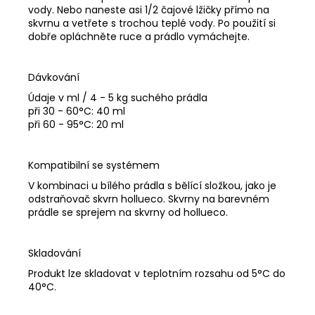
vody. Nebo naneste asi 1/2 čajové lžičky přímo na
skvrnu a vetřete s trochou teplé vody. Po použití si
dobře opláchněte ruce a prádlo vymáchejte.
Dávkování
Údaje v ml / 4 - 5 kg suchého prádla
při 30 - 60°C: 40 ml
při 60 - 95°C: 20 ml
Kompatibilní se systémem
V kombinaci u bílého prádla s bělící složkou, jako je
odstraňovač skvrn hollueco. Skvrny na barevném
prádle se sprejem na skvrny od hollueco.
Skladování
Produkt lze skladovat v teplotním rozsahu od 5°C do
40°C.