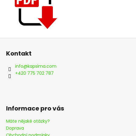
Z
á
Kontakt
p
a
info
@
kapsima.com
t
+420 775 702 787
í
Informace pro vás
Máte nějaké otázky?
Doprava
Obchodní podmínky