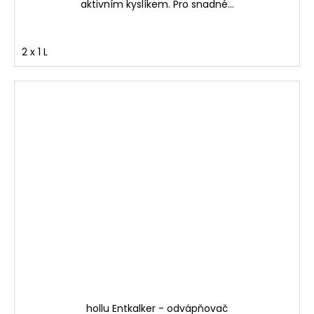
aktivním kyslíkem. Pro snadné...
2 x 1 L
hollu Entkalker - odvápňovač