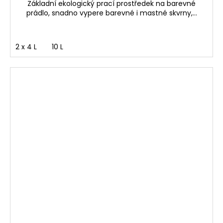
Základní ekologický prací prostředek na barevné
prádlo, snadno vypere barevné i mastné skvrny,...
2 x 4 L
10 L