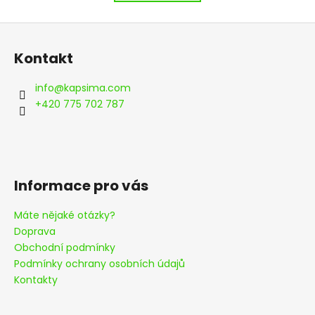
k
á
o
d
Z
v
a
á
á
c
Kontakt
n
p
í
í
p
a
info
@
kapsima.com
r
t
+420 775 702 787
v
í
k
y
v
ý
Informace pro vás
p
i
Máte nějaké otázky?
s
Doprava
u
Obchodní podmínky
Podmínky ochrany osobních údajů
Kontakty