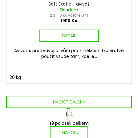
Soft Exotic - aviváž
Skladem
2 311,10 Kč včetně DPH
1 910 Kč
DETAIL
Aviváž s přetrvávající vůní pro změkčení tkanin. Lze
použít všude tam, kde je...
20 kg
NAČÍST DALŠÍ 4
S
1
2
t
O
r
13
položek celkem
v
á
NAHORU
l
n