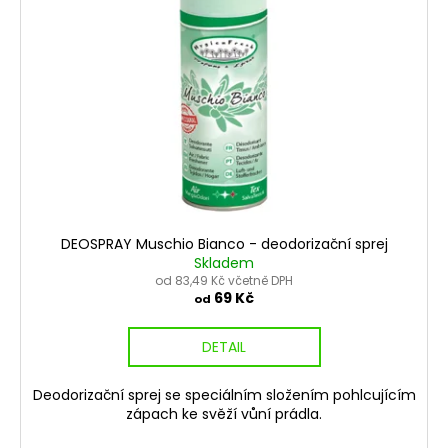
č
u
j
e
m
e
DEOSPRAY Muschio Bianco - deodorizační sprej
Skladem
od 83,49 Kč včetně DPH
69 Kč
od
DETAIL
Deodorizační sprej se speciálním složením pohlcujícím
zápach ke svěží vůní prádla.