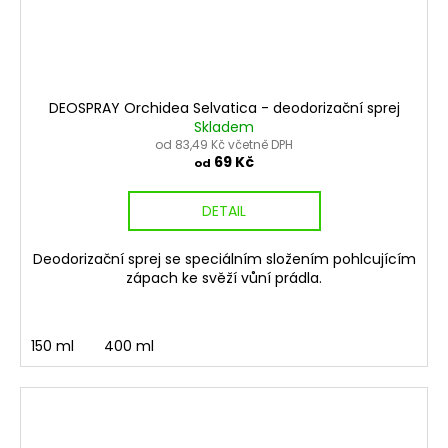
DEOSPRAY Orchidea Selvatica - deodorizační sprej
Skladem
od 83,49 Kč včetně DPH
69 Kč
od
DETAIL
Deodorizační sprej se speciálním složením pohlcujícím
zápach ke svěží vůní prádla.
150 ml
400 ml