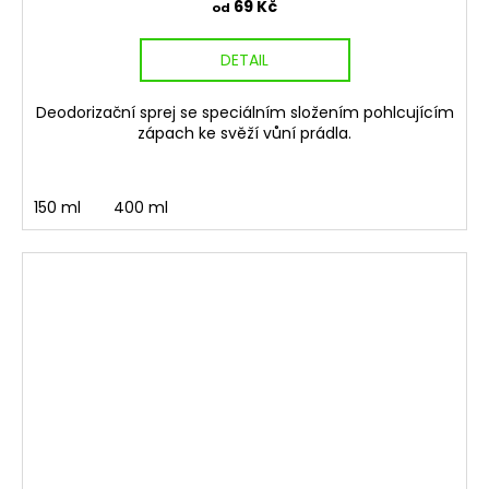
69 Kč
od
DETAIL
Deodorizační sprej se speciálním složením pohlcujícím
zápach ke svěží vůní prádla.
150 ml
400 ml