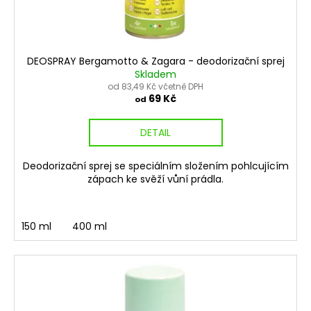
u
ů
a
k
j
t
í
ů
DEOSPRAY Bergamotto & Zagara - deodorizační sprej
t
Skladem
?
od 83,49 Kč včetně DPH
69 Kč
od
DETAIL
HLEDAT
Deodorizační sprej se speciálním složením pohlcujícím
zápach ke svěží vůní prádla.
D
150 ml
400 ml
o
p
o
r
u